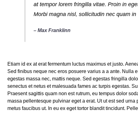
at tempor lorem fringilla vitae. Proin in eg
Morbi magna nisl, sollicitudin nec quam in
– Max Franklinn
Etiam id ex at erat fermentum luctus maximus et justo. Aenean 
Sed finibus neque nec eros posuere varius a a ante. Nulla e
egestas massa nec, mattis neque. Sed egestas fringilla dolor
senectus et netus et malesuada fames ac turpis egestas. Sus
Praesent sagittis quam non est rutrum, eu tempus dolor soda
massa pellentesque pulvinar eget a erat. Ut ut est sed urna p
metus faucibus ut. In eu ex eget tortor blandit tincidunt. P