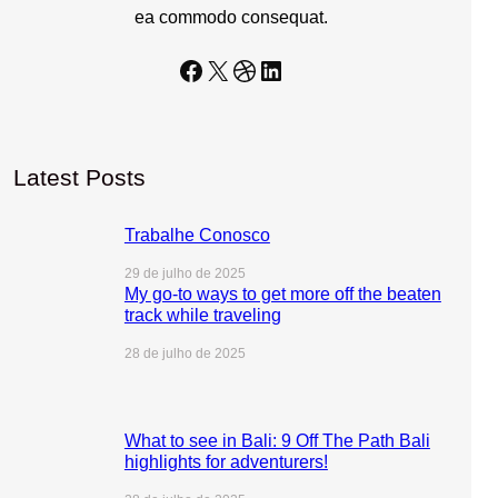
ea commodo consequat.
Facebook
X
Dribbble
LinkedIn
Latest Posts
Trabalhe Conosco
29 de julho de 2025
My go-to ways to get more off the beaten
track while traveling
28 de julho de 2025
What to see in Bali: 9 Off The Path Bali
highlights for adventurers!