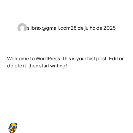
Pular
para
o
conteúdo
silbrax@gmail.com
28 de julho de 2025
Welcome to WordPress. This is your first post. Edit or
delete it, then start writing!
Uma resposta para “Hello world!”