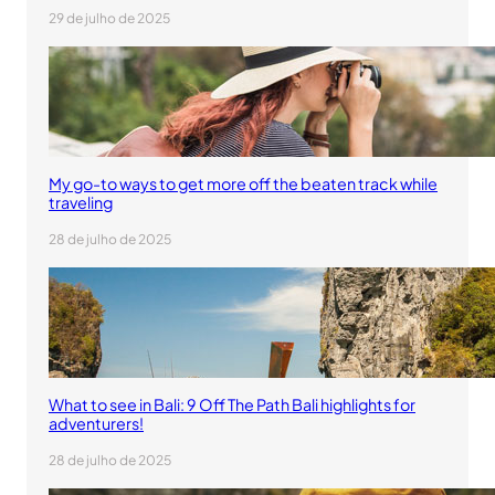
29 de julho de 2025
My go-to ways to get more off the beaten track while
traveling
28 de julho de 2025
What to see in Bali: 9 Off The Path Bali highlights for
adventurers!
28 de julho de 2025