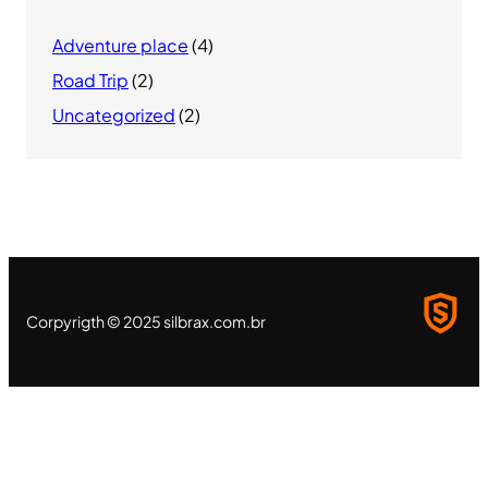
Adventure place
(4)
Road Trip
(2)
Uncategorized
(2)
Corpyrigth © 2025 silbrax.com.br